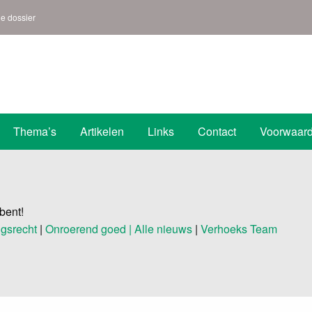
ne dossier
s | Den Helder
Thema’s
Artikelen
Links
Contact
Voorwaar
bent!
gsrecht
|
Onroerend goed |
Alle nieuws
|
Verhoeks Team