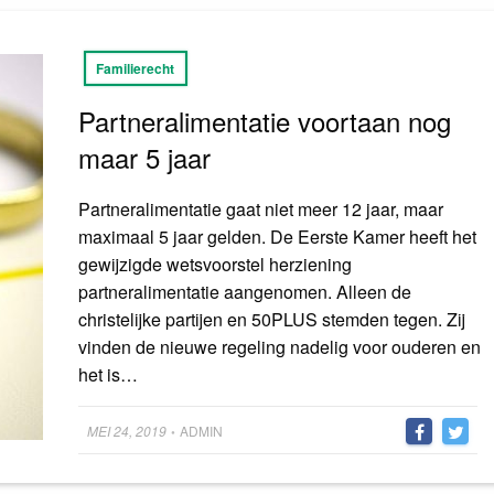
Familierecht
Partneralimentatie voortaan nog
maar 5 jaar
Partneralimentatie gaat niet meer 12 jaar, maar
maximaal 5 jaar gelden. De Eerste Kamer heeft het
gewijzigde wetsvoorstel herziening
partneralimentatie aangenomen. Alleen de
christelijke partijen en 50PLUS stemden tegen. Zij
vinden de nieuwe regeling nadelig voor ouderen en
het is…
Posted
MEI 24, 2019
ADMIN
•
on