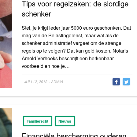
Tips voor regelzaken: de slordige
schenker
Stel, je krijgt ieder jaar 5000 euro geschonken. Dat
mag van de Belastingdienst, maar wat als de
schenker administratief vergeet om de strenge
regels op te volgen? Dat kan geld kosten. Notaris
Arnold Verhoeks beschrijft een herkenbaar
voorbeeld en hoe je…
Posted
JULI 12, 2018
ADMIN
•
on
Familierecht
Nieuws
Financiële bescherming ouderen