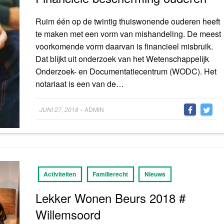
Ruim één op de twintig thuiswonende ouderen heeft
te maken met een vorm van mishandeling. De meest
voorkomende vorm daarvan is financieel misbruik.
Dat blijkt uit onderzoek van het Wetenschappelijk
Onderzoek- en Documentatiecentrum (WODC). Het
notariaat is een van de…
Posted
JUNI 27, 2018
ADMIN
•
on
Activiteiten
Familierecht
Nieuws
Lekker Wonen Beurs 2018 #
Willemsoord