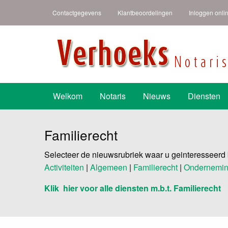
Contactgegevens
Klantbeoordelingen
Inloggen onli
Verhoeks Notari
Heldere taal een duidelijk verhaal
Welkom
Notaris
Nieuws
Diensten
Familierecht
Selecteer de nieuwsrubriek waar u geinteresseerd 
Activiteiten
|
Algemeen
|
Familierecht
|
Ondernemin
Klik hier voor alle diensten m.b.t. Familierecht