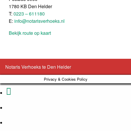
1780 KB Den Helder
T:
0223 – 611180
E:
info@notarisverhoeks.nl
Bekijk route op kaart
Notaris Verhoeks te Den Helder
Privacy & Cookies Policy
Phone
Email
Number
Address
Google
for