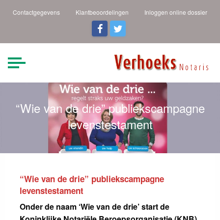
Contactgegevens
Klantbeoordelingen
Inloggen online dossier
Verhoeks Notaris |
Heldere taal een duidelijk
verhaal
Den Helder
“Wie van de drie” publiekscampagne
levenstestament
“Wie van de drie” publiekscampagne
levenstestament
Onder de naam ‘Wie van de drie’ start de
Koninklijke Notariële Beroepsorganisatie (KNB)