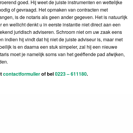
oerend goed. Hij weet de juiste instrumenten en wettelijke
 nodig of gevraagd. Het opmaken van contracten met
gen, is de notaris als geen ander gegeven. Het is natuurlijk
 en wellicht denkt u in eerste instantie niet direct aan een
stekend juridisch adviseren. Schroom niet om uw zaak eens
 indien hij vindt dat hij niet de juiste adviseur is, maar met
oeilijk is en daarna een stuk simpeler, zal hij een nieuwe
otaris moet je namelijk soms van het geéffende pad afwijken,
den.
et
contactformulier
of bel
0223 – 611180
.