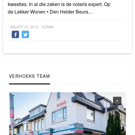
kwesties. In al die zaken is de notaris expert. Op
de Lekker Wonen • Den Helder Beurs…
Posted
MAART 15, 2018
ADMIN
•
on
VERHOEKS TEAM