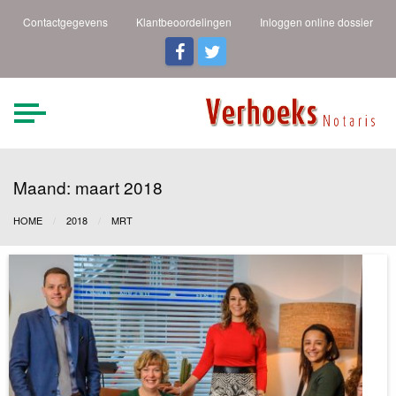
Contactgegevens
Klantbeoordelingen
Inloggen online dossier
Verhoeks Notaris |
Heldere taal een duidelijk
verhaal
Den Helder
Maand:
maart 2018
HOME
2018
MRT