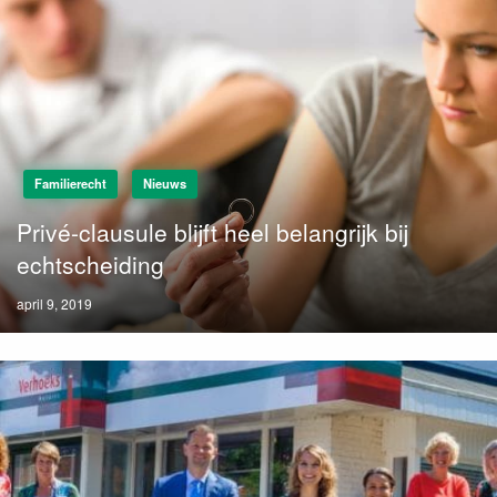
Familierecht
Nieuws
Privé-clausule blijft heel belangrijk bij
echtscheiding
Posted
april 9, 2019
on