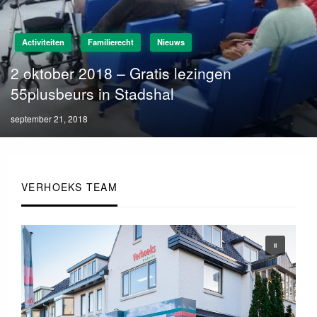
Activiteiten
Familierecht
Nieuws
2 oktober 2018 – Gratis lezingen
55plusbeurs in Stadshal
Posted
september 21, 2018
on
VERHOEKS TEAM