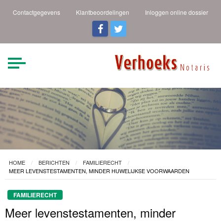
Contactgegevens
Klantbeoordelingen
Inloggen online dossier
Verhoeks Notaris |
Heldere taal een duidelijk
verhaal
Den Helder
HOME
BERICHTEN
FAMILIERECHT
MEER LEVENSTESTAMENTEN, MINDER HUWELIJKSE VOORWAARDEN
FAMILIERECHT
Meer levenstestamenten, minder