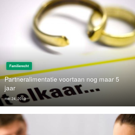
Familierecht
Partneralimentatie voortaan nog maar 5
jaar
Posted
mei 24, 2019
on