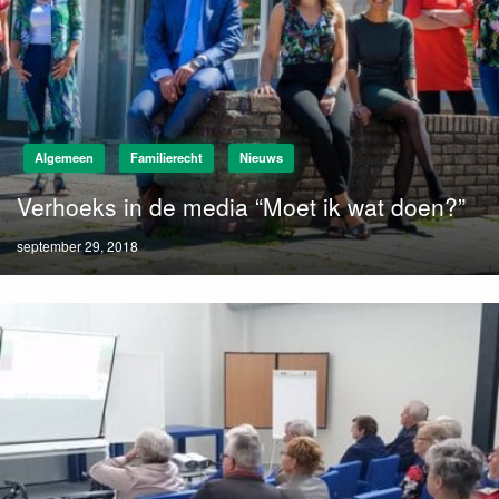
Algemeen
Familierecht
Nieuws
Verhoeks in de media “Moet ik wat doen?”
Posted
september 29, 2018
on