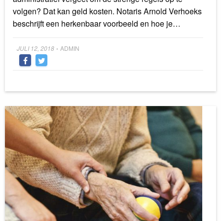
volgen? Dat kan geld kosten. Notaris Arnold Verhoeks
beschrijft een herkenbaar voorbeeld en hoe je…
Posted
JULI 12, 2018
ADMIN
•
on