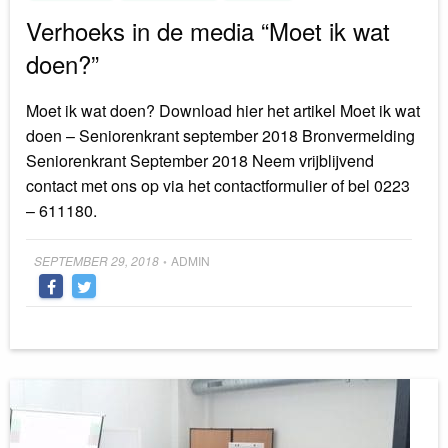
Verhoeks in de media “Moet ik wat
doen?”
Moet ik wat doen? Download hier het artikel Moet ik wat
doen – Seniorenkrant september 2018 Bronvermelding
Seniorenkrant September 2018 Neem vrijblijvend
contact met ons op via het contactformulier of bel 0223
– 611180.
Posted
SEPTEMBER 29, 2018
ADMIN
•
on