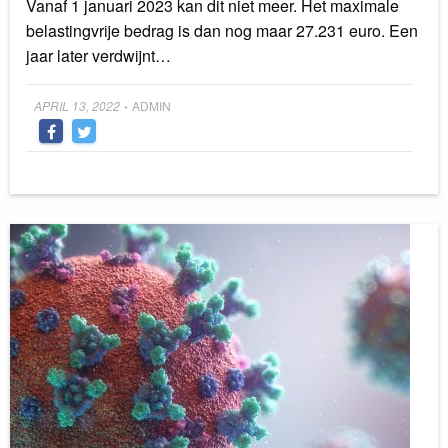
Vanaf 1 januari 2023 kan dit niet meer. Het maximale
belastingvrije bedrag is dan nog maar 27.231 euro. Een
jaar later verdwijnt…
Posted
APRIL 13, 2022
ADMIN
•
on