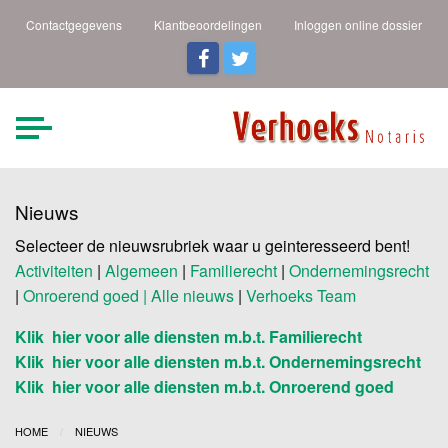
Contactgegevens
Klantbeoordelingen
Inloggen online dossier
Verhoeks Notaris |
Heldere taal een duidelijk
verhaal
Den Helder
Nieuws
Selecteer de nieuwsrubriek waar u geinteresseerd bent!
Activiteiten
|
Algemeen
|
Familierecht
|
Ondernemingsrecht
|
Onroerend goed |
Alle nieuws
|
Verhoeks Team
Klik hier voor alle diensten m.b.t. Familierecht
Klik hier voor alle diensten m.b.t. Ondernemingsrecht
Klik hier voor alle diensten m.b.t. Onroerend goed
HOME
NIEUWS