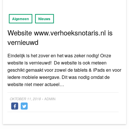
Algemeen
Nieuws
Website www.verhoeksnotaris.nl is
vernieuwd
Eindelijk is het zover en het was zeker nodig! Onze
website is vernieuwd! De website is ook meteen
geschikt gemaakt voor zowel de tablets & iPads en voor
iedere mobiele weergave. Dit was nodig omdat de
website niet meer actueel…
Posted
OKTOBER 11, 2018
ADMIN
•
on