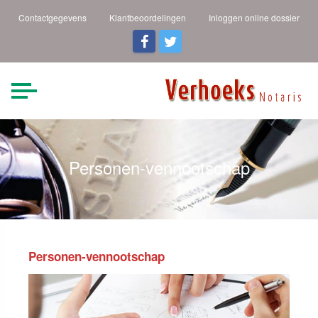
Contactgegevens
Klantbeoordelingen
Inloggen online dossier
Verhoeks Notaris |
Heldere taal een duidelijk
verhaal
Den Helder
Personen-vennootschap
Personen-vennootschap