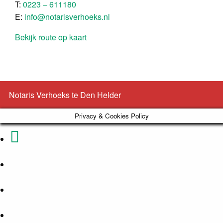
T:
0223 – 611180
E:
info@notarisverhoeks.nl
Bekijk route op kaart
Notaris Verhoeks te Den Helder
Privacy & Cookies Policy
Phone
Email
Number
Address
Google
for
Maps
Facebook
calling