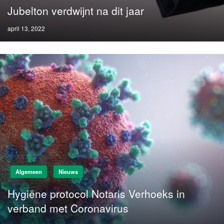
Jubelton verdwijnt na dit jaar
Posted
april 13, 2022
on
Algemeen
Nieuws
Hygiëne protocol Notaris Verhoeks in
verband met Coronavirus