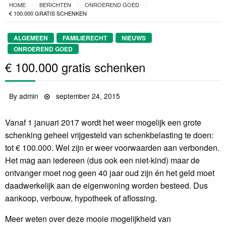
HOME
BERICHTEN
ONROEREND GOED
€ 100.000 GRATIS SCHENKEN
ALGEMEEN
FAMILIERECHT
NIEUWS
ONROEREND GOED
€ 100.000 gratis schenken
By
admin
Posted
september 24, 2015
on
Vanaf 1 januari 2017 wordt het weer mogelijk een grote
schenking geheel vrijgesteld van schenkbelasting te doen:
tot € 100.000. Wel zijn er weer voorwaarden aan verbonden.
Het mag aan iedereen (dus ook een niet-kind) maar de
ontvanger moet nog geen 40 jaar oud zijn én het geld moet
daadwerkelijk aan de eigenwoning worden besteed. Dus
aankoop, verbouw, hypotheek of aflossing.
Meer weten over deze mooie mogelijkheid van