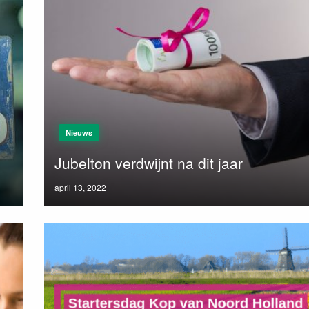
Nieuws
Jubelton verdwijnt na dit jaar
Posted
april 13, 2022
on