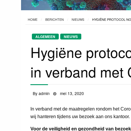
HOME
BERICHTEN
NIEUWS
HYGIËNE PROTOCOL NO
ALGEMEEN
NIEUWS
Hygiëne protoco
in verband met 
By
admin
Posted
mei 13, 2020
on
In verband met de maatregelen rondom het Corona
wij hanteren tijdens uw bezoek aan ons kantoor.
Voor de veiligheid en gezondheid van bezoe