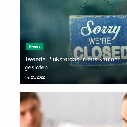
Nieuws
Tweede Pinksterdag is ons kantoor
gesloten…
Posted
mei 25, 2022
on