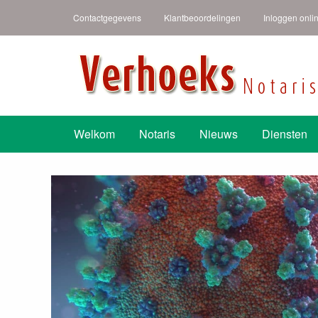
Contactgegevens
Klantbeoordelingen
Inloggen onli
Verhoeks Notari
Heldere taal een duidelijk verhaal
Welkom
Notaris
Nieuws
Diensten