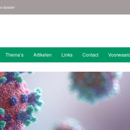
ne dossier
s | Den Helder
Thema’s
Artikelen
Links
Contact
Voorwaar