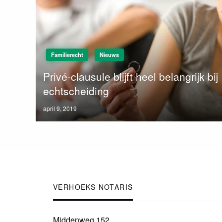
Familierecht
Nieuws
Privé-clausule blijft heel belangrijk bij
echtscheiding
Posted
april 9, 2019
on
VERHOEKS NOTARIS
Middenweg 152