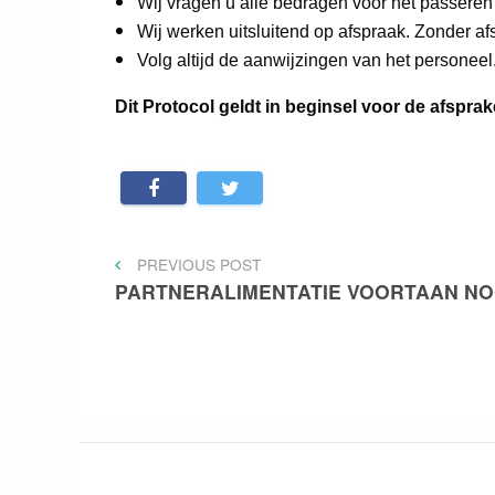
Wij vragen u alle bedragen voor het passeren 
Wij werken uitsluitend op afspraak. Zonder af
Volg altijd de aanwijzingen van het personeel
Dit Protocol geldt in beginsel voor de afsprak
Bericht
PREVIOUS
PREVIOUS POST
POST
PARTNERALIMENTATIE VOORTAAN NO
navigatie