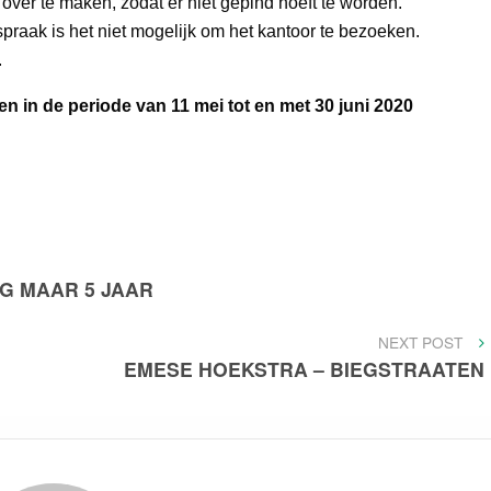
over te maken, zodat er niet gepind hoeft te worden.
spraak is het niet mogelijk om het kantoor te bezoeken.
.
en in de periode van 11 mei tot en met 30 juni 2020
G MAAR 5 JAAR
NEXT
NEXT POST
POST
EMESE HOEKSTRA – BIEGSTRAATEN