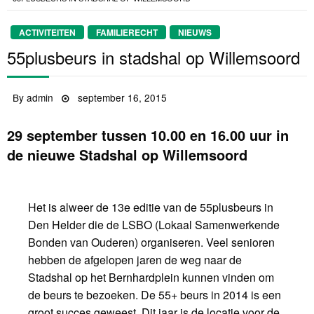
ACTIVITEITEN
FAMILIERECHT
NIEUWS
55plusbeurs in stadshal op Willemsoord
By
admin
Posted
september 16, 2015
on
29 september tussen 10.00 en 16.00 uur in
de nieuwe Stadshal op Willemsoord
Het is alweer de 13e editie van de 55plusbeurs in
Den Helder die de LSBO (Lokaal Samenwerkende
Bonden van Ouderen) organiseren. Veel senioren
hebben de afgelopen jaren de weg naar de
Stadshal op het Bernhardplein kunnen vinden om
de beurs te bezoeken. De 55+ beurs in 2014 is een
groot succes geweest. Dit jaar is de locatie voor de