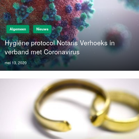
Algemeen
Nieuws
Hygiëne protocol Notaris Verhoeks in
verband met Coronavirus
Posted
mei 13, 2020
on