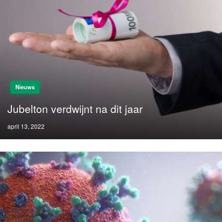
Nieuws
Jubelton verdwijnt na dit jaar
Posted
april 13, 2022
on