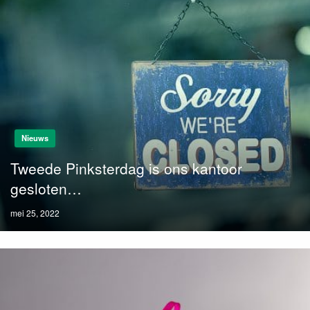
Nieuws
Tweede Pinksterdag is ons kantoor
gesloten…
Posted
mei 25, 2022
on