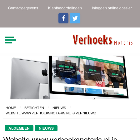
Contactgegevens
Klantbeoordelingen
Inloggen online dossier
Verhoeks Notaris |
Heldere taal een duidelijk
verhaal
Den Helder
HOME
BERICHTEN
NIEUWS
WEBSITE WWW.VERHOEKSNOTARIS.NL IS VERNIEUWD
ALGEMEEN
NIEUWS
Website www.verhoeksnotaris.nl is