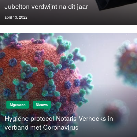
Jubelton verdwijnt na dit jaar
Posted
april 13, 2022
on
Algemeen
Nieuws
Hygiëne protocol Notaris Verhoeks in
verband met Coronavirus