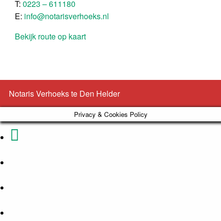
T:
0223 – 611180
E:
info@notarisverhoeks.nl
Bekijk route op kaart
Notaris Verhoeks te Den Helder
Privacy & Cookies Policy
Phone
Email
Number
Address
Google
for
Maps
Facebook
calling