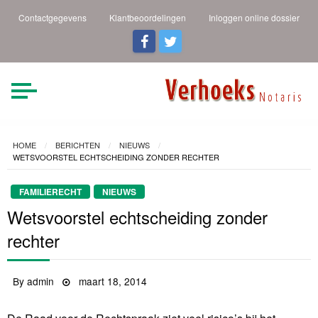
Contactgegevens
Klantbeoordelingen
Inloggen online dossier
Verhoeks Notaris |
Heldere taal een duidelijk
verhaal
Den Helder
HOME
BERICHTEN
NIEUWS
WETSVOORSTEL ECHTSCHEIDING ZONDER RECHTER
FAMILIERECHT
NIEUWS
Wetsvoorstel echtscheiding zonder
rechter
By
admin
Posted
maart 18, 2014
on