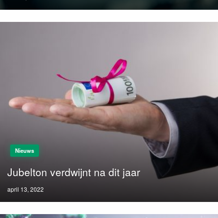
on
Nieuws
Jubelton verdwijnt na dit jaar
Posted
april 13, 2022
on