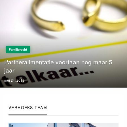
Familierecht
Partneralimentatie voortaan nog maar 5
jaar
Posted
mei 24, 2019
on
VERHOEKS TEAM