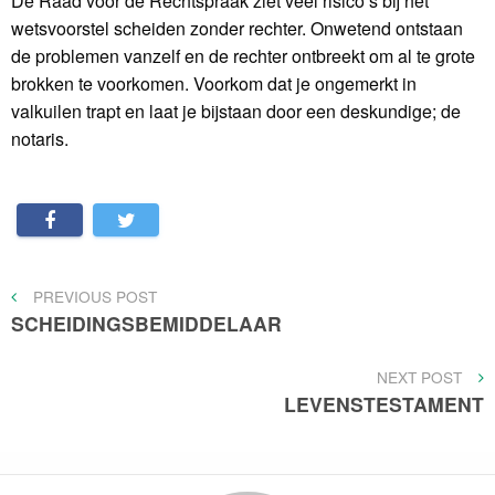
De Raad voor de Rechtspraak ziet veel risico’s bij het
wetsvoorstel scheiden zonder rechter. Onwetend ontstaan
de problemen vanzelf en de rechter ontbreekt om al te grote
brokken te voorkomen. Voorkom dat je ongemerkt in
valkuilen trapt en laat je bijstaan door een deskundige; de
notaris.
Bericht
PREVIOUS
PREVIOUS POST
POST
SCHEIDINGSBEMIDDELAAR
navigatie
NEXT
NEXT POST
POST
LEVENSTESTAMENT