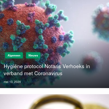
Algemeen
Nieuws
Hygiëne protocol Notaris Verhoeks in
verband met Coronavirus
Posted
mei 13, 2020
on