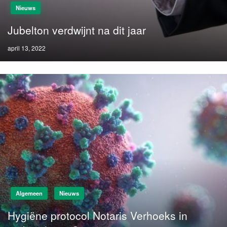
Nieuws
Jubelton verdwijnt na dit jaar
Posted
april 13, 2022
on
Algemeen
Nieuws
Hygiëne protocol Notaris Verhoeks in