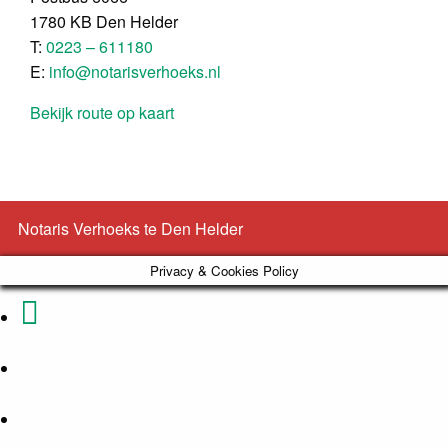
1780 KB Den Helder
T:
0223 – 611180
E:
info@notarisverhoeks.nl
Bekijk route op kaart
Notaris Verhoeks te Den Helder
Privacy & Cookies Policy
Phone
Email
Number
Address
Google
for