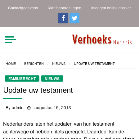
Contactgegevens
Klantbeoordelingen
Inloggen online dossier
Verhoeks Notaris |
Heldere taal een duidelijk
verhaal
Den Helder
HOME
BERICHTEN
NIEUWS
UPDATE UW TESTAMENT
FAMILIERECHT
NIEUWS
Update uw testament
By
admin
Posted
augustus 15, 2013
on
Nederlanders laten het updaten van hun testament
achterwege of hebben niets geregeld. Daardoor kan de