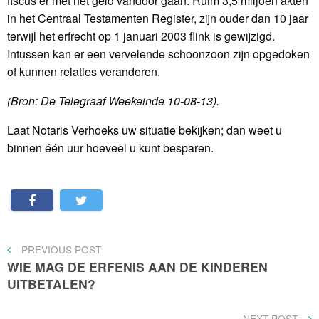
fiscus er met het geld vandoor gaan. Ruim 3,5 miljoen akten
in het Centraal Testamenten Register, zijn ouder dan 10 jaar
terwijl het erfrecht op 1 januari 2003 flink is gewijzigd.
Intussen kan er een vervelende schoonzoon zijn opgedoken
of kunnen relaties veranderen.
(Bron: De Telegraaf Weekeinde 10-08-13).
Laat Notaris Verhoeks uw situatie bekijken; dan weet u
binnen één uur hoeveel u kunt besparen.
Bericht
PREVIOUS
PREVIOUS POST
POST
WIE MAG DE ERFENIS AAN DE KINDEREN
navigatie
UITBETALEN?
NEXT
NEXT POST