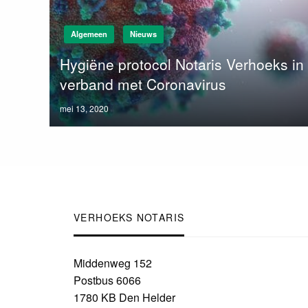
Algemeen
Nieuws
Hygiëne protocol Notaris Verhoeks in
verband met Coronavirus
Posted
mei 13, 2020
on
VERHOEKS NOTARIS
Middenweg 152
Postbus 6066
1780 KB Den Helder