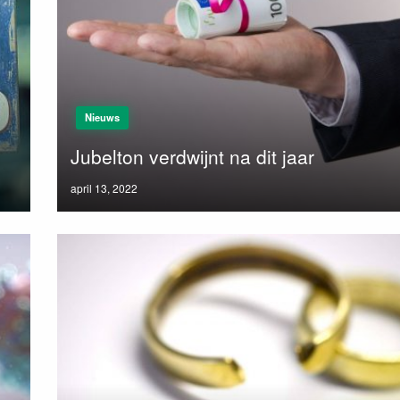
Nieuws
Jubelton verdwijnt na dit jaar
Posted
april 13, 2022
on