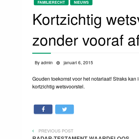
FAMILIERECHT
NIEUWS
Kortzichtig wet
zonder vooraf a
By
admin
Posted
januari 6, 2015
on
Gouden toekomst voor het notariaat! Straks kan 
kortzichtig wetsvoorstel.
Bericht
PREVIOUS
PREVIOUS POST
POST
RADAR-TESTAMENT WAARDELOOS