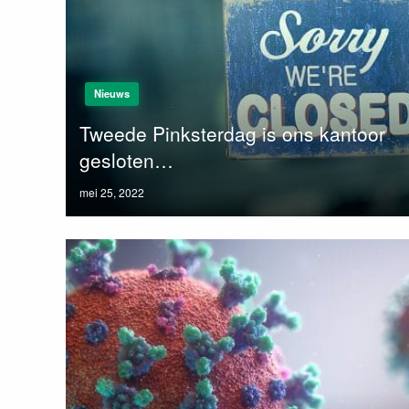
Nieuws
Tweede Pinksterdag is ons kantoor
gesloten…
Posted
mei 25, 2022
on