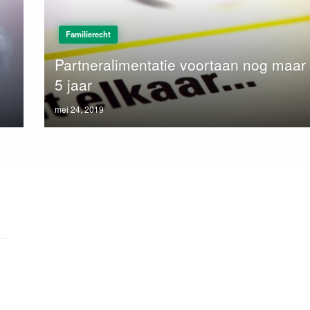
Familierecht
Partneralimentatie voortaan nog maar
5 jaar
Posted
mei 24, 2019
on