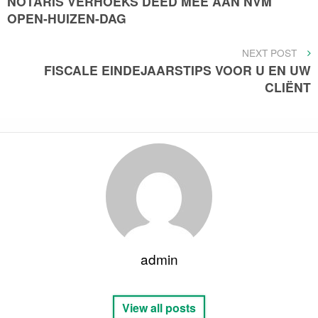
NOTARIS VERHOEKS DEED MEE AAN NVM
navigatie
OPEN-HUIZEN-DAG
NEXT
NEXT POST
POST
FISCALE EINDEJAARSTIPS VOOR U EN UW
CLIËNT
admin
View all posts