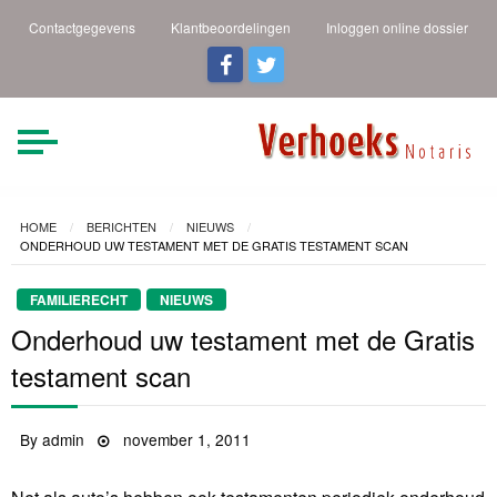
Contactgegevens
Klantbeoordelingen
Inloggen online dossier
Verhoeks Notaris |
Heldere taal een duidelijk
verhaal
Den Helder
HOME
BERICHTEN
NIEUWS
ONDERHOUD UW TESTAMENT MET DE GRATIS TESTAMENT SCAN
FAMILIERECHT
NIEUWS
Onderhoud uw testament met de Gratis
testament scan
By
admin
Posted
november 1, 2011
on