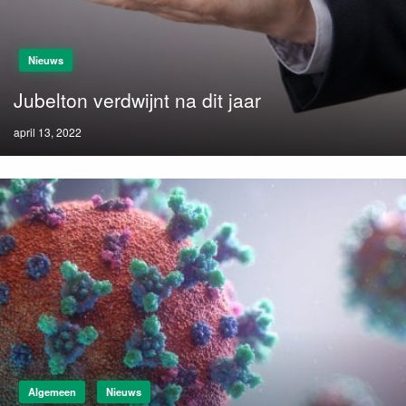
Nieuws
Jubelton verdwijnt na dit jaar
Posted
april 13, 2022
on
Algemeen
Nieuws