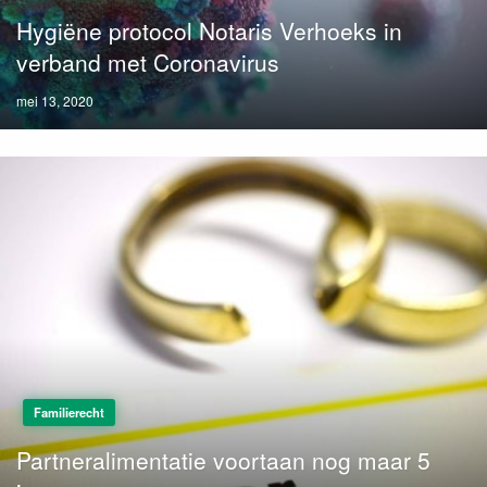
Hygiëne protocol Notaris Verhoeks in
verband met Coronavirus
Posted
mei 13, 2020
on
Familierecht
Partneralimentatie voortaan nog maar 5