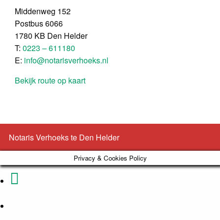
Middenweg 152
Postbus 6066
1780 KB Den Helder
T:
0223 – 611180
E:
info@notarisverhoeks.nl
Bekijk route op kaart
Notaris Verhoeks te Den Helder
Privacy & Cookies Policy
Phone
Email
Number