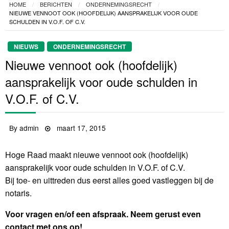
HOME
BERICHTEN
ONDERNEMINGSRECHT
NIEUWE VENNOOT OOK (HOOFDELIJK) AANSPRAKELIJK VOOR OUDE
SCHULDEN IN V.O.F. OF C.V.
NIEUWS
ONDERNEMINGSRECHT
Nieuwe vennoot ook (hoofdelijk)
aansprakelijk voor oude schulden in
V.O.F. of C.V.
By
admin
Posted
maart 17, 2015
on
Hoge Raad maakt nieuwe vennoot ook (hoofdelijk)
aansprakelijk voor oude schulden in V.O.F. of C.V.
Bij toe- en uittreden dus eerst alles goed vastleggen bij de
notaris.
Voor vragen en/of een afspraak. Neem gerust even
contact met ons op!