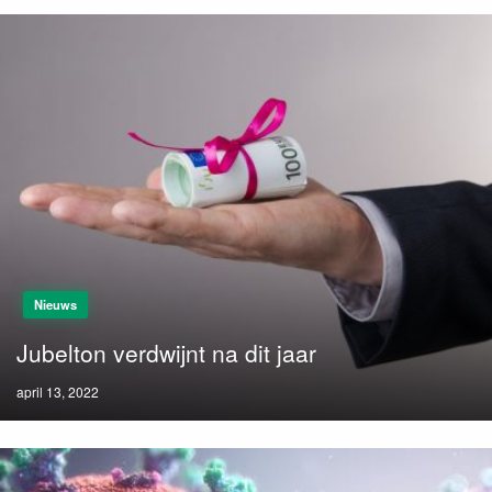
Nieuws
Jubelton verdwijnt na dit jaar
Posted
april 13, 2022
on