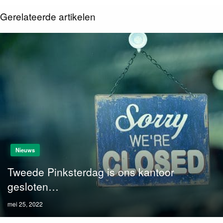
Gerelateerde artikelen
Nieuws
Tweede Pinksterdag is ons kantoor
gesloten…
Posted
mei 25, 2022
on