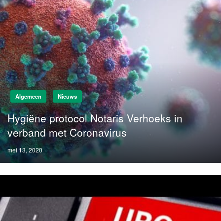
Algemeen
Nieuws
Hygiëne protocol Notaris Verhoeks in
verband met Coronavirus
Posted
mei 13, 2020
on