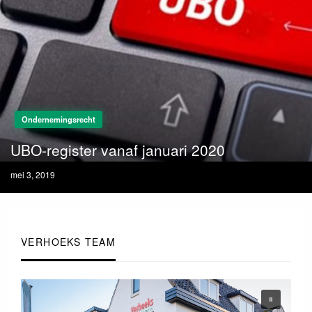
Ondernemingsrecht
UBO-register vanaf januari 2020
Posted
mei 3, 2019
on
VERHOEKS TEAM