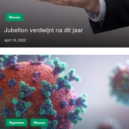
Nieuws
Jubelton verdwijnt na dit jaar
Posted
april 13, 2022
on
Algemeen
Nieuws