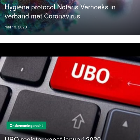
Hygiëne protocol Notaris Verhoeks in
verband met Coronavirus
Posted
mei 13, 2020
on
Ondernemingsrecht
UBO-register vanaf januari 2020