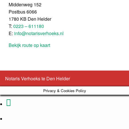
Middenweg 152
Postbus 6066
1780 KB Den Helder
T:
0223 – 611180
E:
info@notarisverhoeks.nl
Bekijk route op kaart
Notaris Verhoeks te Den Helder
Privacy & Cookies Policy
Phone
Email
Number