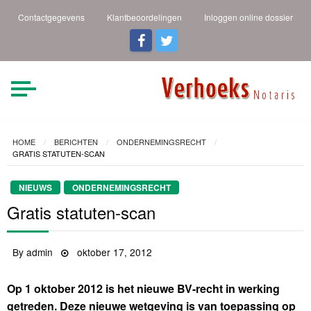
Contactgegevens
Klantbeoordelingen
Inloggen online dossier
Verhoeks Notaris |
Heldere taal een duidelijk
verhaal
Den Helder
HOME
BERICHTEN
ONDERNEMINGSRECHT
GRATIS STATUTEN-SCAN
NIEUWS
ONDERNEMINGSRECHT
Gratis statuten-scan
By
admin
Posted
oktober 17, 2012
on
Op 1 oktober 2012 is het nieuwe BV-recht in werking
getreden. Deze nieuwe wetgeving is van toepassing op