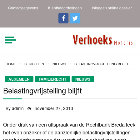
Contactgegevens
Klantbeoordelingen
Inloggen online dossier
Verhoeks Notaris |
Heldere taal een duidelijk
verhaal
Den Helder
HOME
BERICHTEN
NIEUWS
BELASTINGVRIJSTELLING BLIJFT
ALGEMEEN
FAMILIERECHT
NIEUWS
Belastingvrijstelling blijft
By
admin
Posted
november 27, 2013
on
Onder druk van een uitspraak van de Rechtbank Breda leek
het even onzeker of de aanzienlijke belastingvrijstellingen