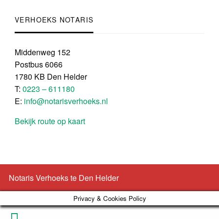
VERHOEKS NOTARIS
Middenweg 152
Postbus 6066
1780 KB Den Helder
T:
0223 – 611180
E:
info@notarisverhoeks.nl
Bekijk route op kaart
Notaris Verhoeks te Den Helder
Privacy & Cookies Policy
Phone