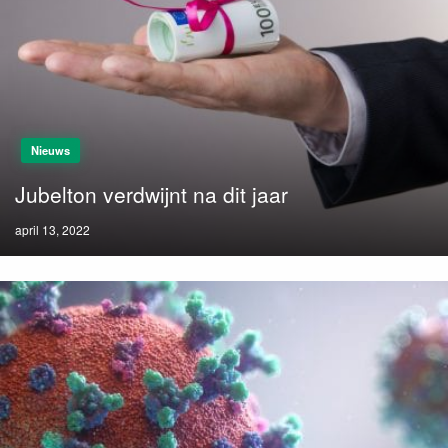
Nieuws
Jubelton verdwijnt na dit jaar
Posted
april 13, 2022
on