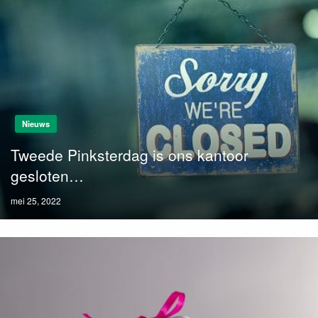
Nieuws
Tweede Pinksterdag is ons kantoor
gesloten…
Posted
mei 25, 2022
on