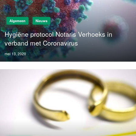
Algemeen
Nieuws
Hygiëne protocol Notaris Verhoeks in
verband met Coronavirus
Posted
mei 13, 2020
on