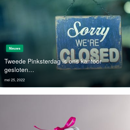
Nieuws
Tweede Pinksterdag is ons kantoor
gesloten…
Posted
mei 25, 2022
on