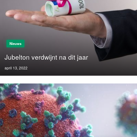
Nieuws
Jubelton verdwijnt na dit jaar
Posted
april 13, 2022
on