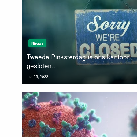
Nieuws
Tweede Pinksterdag is ons kantoor
gesloten…
Posted
mei 25, 2022
on