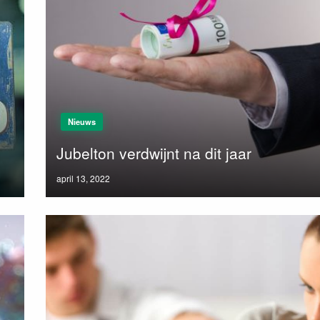
Nieuws
Jubelton verdwijnt na dit jaar
Posted
april 13, 2022
on