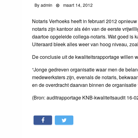
By
admin
Posted
maart 14, 2012
on
Notaris Verhoeks heeft in februari 2012 opnieuw 
notaris zijn kantoor als één van de eerste vrijwi
daartoe opgeleide collega-notaris. Wat goed is kan
Uiteraard bleek alles weer van hoog niveau, zo
De conclusie uit de kwaliteitsrapportage willen 
“Jonge gedreven organisatie waar men de belange
medewerksters zijn, evenals de notaris, bekwaa
en de overdracht daarvan binnen de organisatie vi
(Bron: auditrapportage KNB-kwaliteitsaudit 16-0