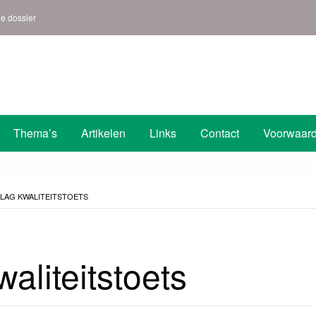
ne dossier
s | Den Helder
Thema’s
Artikelen
Links
Contact
Voorwaar
LAG KWALITEITSTOETS
aliteitstoets