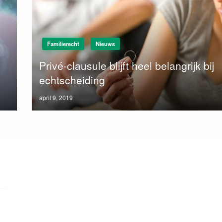
Familierecht
Nieuws
Privé-clausule blijft heel belangrijk bij
echtscheiding
Posted
april 9, 2019
on