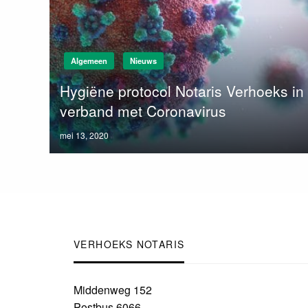
Algemeen
Nieuws
Hygiëne protocol Notaris Verhoeks in
verband met Coronavirus
Posted
mei 13, 2020
on
VERHOEKS NOTARIS
Middenweg 152
Postbus 6066