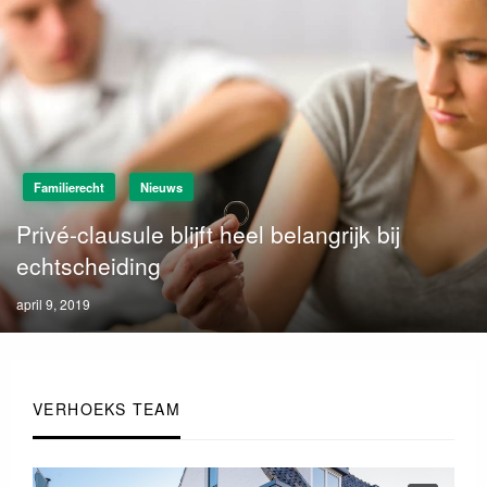
Familierecht
Nieuws
Privé-clausule blijft heel belangrijk bij
echtscheiding
Posted
april 9, 2019
on
VERHOEKS TEAM