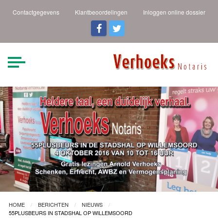
Contactgegevens
Klantbeoordelingen
Inloggen online dossier
Verhoeks Notaris |
Heldere taal een duidelijk
verhaal
Den Helder
HOME
BERICHTEN
NIEUWS
55PLUSBEURS IN STADSHAL OP WILLEMSOORD