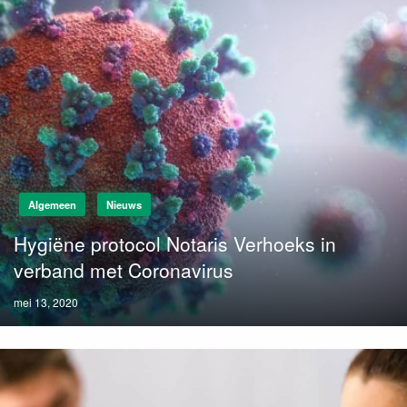
Algemeen
Nieuws
Hygiëne protocol Notaris Verhoeks in
verband met Coronavirus
Posted
mei 13, 2020
on