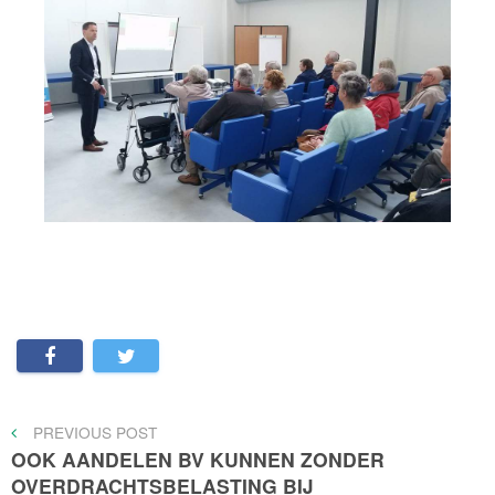
Bericht
PREVIOUS
PREVIOUS POST
POST
OOK AANDELEN BV KUNNEN ZONDER
navigatie
OVERDRACHTSBELASTING BIJ