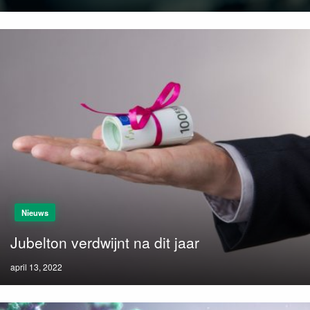
on
Nieuws
Jubelton verdwijnt na dit jaar
Posted
april 13, 2022
on