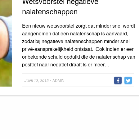
Wetsvoorstel negatieve
nalatenschappen
Een nieuw wetsvoorstel zorgt dat minder snel wordt
aangenomen dat een nalatenschap is aanvaard,
zodat bij negatieve nalatenschappen minder snel
privé-aansprakelijkheid ontstaat. Ook indien er een
onbekende schuld opduikt die de nalatenschap van
positief naar negatief draait is er meer…
Posted
JUNI 12, 2015
ADMIN
•
on