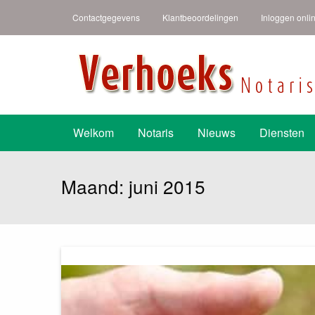
Contactgegevens
Klantbeoordelingen
Inloggen onli
Verhoeks Notari
Heldere taal een duidelijk verhaal
Welkom
Notaris
Nieuws
Diensten
Maand:
juni 2015