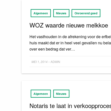
Algemeen
Nieuws
Onroerend goed
WOZ waarde nieuwe melkkoe
Het vasthouden in de afrekening voor de erf
huis maakt dat er in heel veel gevallen nu bel
over een bedrag dat ver…
Posted
MEI 1, 2014
ADMIN
•
on
Algemeen
Nieuws
Notaris te laat in verkoopproce