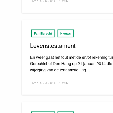
MAART 26, 2014
ADMIN
•
on
Familierecht
Nieuws
Levenstestament
En weer gaat het fout met de en/of rekening tu
Gerechtshof Den Haag op 21 januari 2014 die p
wijziging van de tenaamstelling…
Posted
MAART 24, 2014
ADMIN
•
on