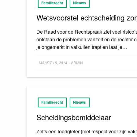
Familierecht
Nieuws
Wetsvoorstel echtscheiding zon
De Raad voor de Rechtspraak ziet veel risico’
ontstaan de problemen vanzelf en de rechter o
je ongemerkt in valkuilen trapt en laat je…
Posted
MAART 18, 2014
ADMIN
•
on
Familierecht
Nieuws
Scheidingsbemiddelaar
Zelfs een loodgieter (met respect voor zijn 