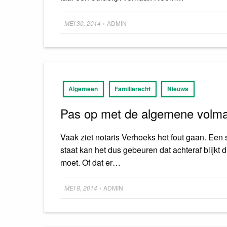
Posted
MEI 30, 2014
ADMIN
•
on
Algemeen
Familierecht
Nieuws
Pas op met de algemene volm
Vaak ziet notaris Verhoeks het fout gaan. Een 
staat kan het dus gebeuren dat achteraf blijkt 
moet. Of dat er…
Posted
MEI 8, 2014
ADMIN
•
on