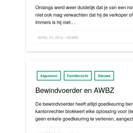
Onlangs werd weer duidelijk dat je van een nota
niet ook mag verwachten dat hij de verkoper o
Immers is hij niet…
Posted
APRIL 30, 2014
ADMIN
•
on
Algemeen
Familierecht
Nieuws
Bewindvoerder en AWBZ
De bewindvoerder heeft altijd goedkeuring be
kantonrechter blokkeert elke oplossing voor 
geen enkele goedkeuring te verlenen, aangez
Posted