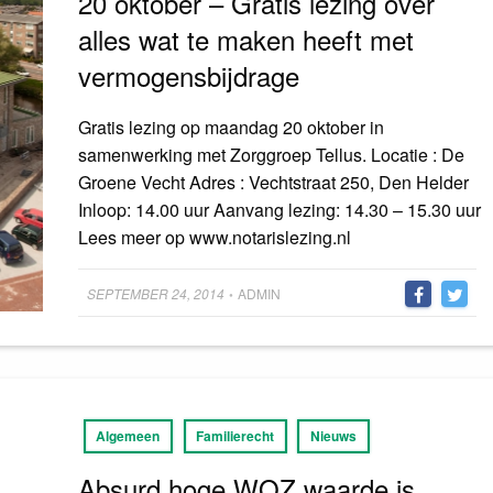
20 oktober – Gratis lezing over
alles wat te maken heeft met
vermogensbijdrage
Gratis lezing op maandag 20 oktober in
samenwerking met Zorggroep Tellus. Locatie : De
Groene Vecht Adres : Vechtstraat 250, Den Helder
Inloop: 14.00 uur Aanvang lezing: 14.30 – 15.30 uur
Lees meer op www.notarislezing.nl
Posted
SEPTEMBER 24, 2014
ADMIN
•
on
Algemeen
Familierecht
Nieuws
Absurd hoge WOZ waarde is