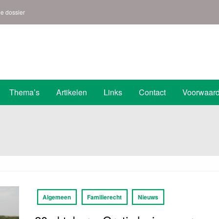
ne dossier
s | Den Helder
Thema’s
Artikelen
Links
Contact
Voorwaar
Algemeen
Familierecht
Nieuws