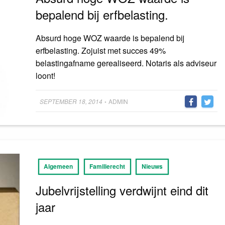
bepalend bij erfbelasting.
Absurd hoge WOZ waarde is bepalend bij
erfbelasting. Zojuist met succes 49%
belastingafname gerealiseerd. Notaris als adviseur
loont!
Posted
SEPTEMBER 18, 2014
ADMIN
•
on
Algemeen
Familierecht
Nieuws
Jubelvrijstelling verdwijnt eind dit
jaar