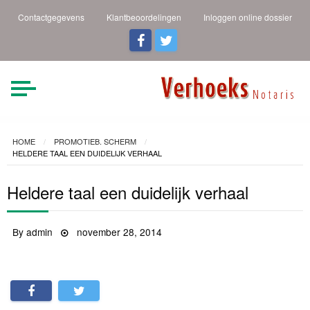
Contactgegevens
Klantbeoordelingen
Inloggen online dossier
Verhoeks Notaris |
Heldere taal een duidelijk
verhaal
Den Helder
HOME
PROMOTIEB. SCHERM
HELDERE TAAL EEN DUIDELIJK VERHAAL
Heldere taal een duidelijk verhaal
By
admin
Posted
november 28, 2014
on