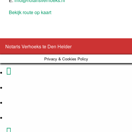
E:
info@notarisverhoeks.nl
Bekijk route op kaart
Notaris Verhoeks te Den Helder
Privacy & Cookies Policy
Phone
Email
Number
Address
Google
for
Maps
Facebook
calling
Twitter